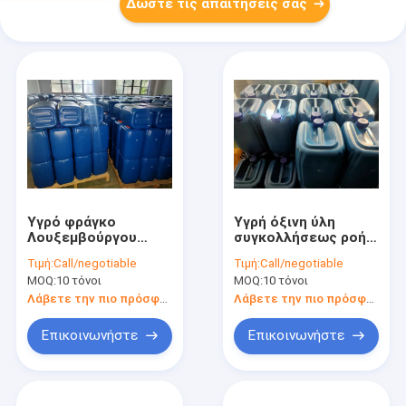
Δώστε τις απαιτήσεις σας
Υγρό φράγκο
Υγρή όξινη ύλη
Λουξεμβούργου
συγκολλήσεως ροής
0,818 ύλης
για την υψηλή
Τιμή:
Call/negotiable
Τιμή:
Call/negotiable
συγκολλήσεως
στερεά
MOQ:
10 τόνοι
MOQ:
10 τόνοι
κυμάτων
περιεκτικότητα σε
συγκολλώντας
πίνακες
Λάβετε την πιο πρόσφατη τιμή
Λάβετε την πιο πρόσφατη τιμή
ειδική βαρύτητα
κυκλωμάτων φιλική
ανοικτό κίτρινο για
προς το περιβάλλον
Επικοινωνήστε
Επικοινωνήστε
ηλεκτρονικό