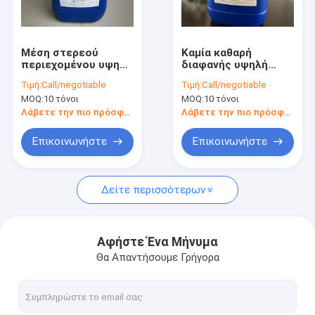
Περίπου εμείς
Γύρος εργοστασίων
Μέση στερεού
Καμία καθαρή
περιεχομένου υψηλή
διαφανής υψηλή
Ποιοτικός έλεγχος
δραστηριότητα
δραστηριότητα ροής
Τιμή:
Call/negotiable
Τιμή:
Call/negotiable
προστασίας Eco
κολοφωνίων υγρή
MOQ:
10 τόνοι
MOQ:
10 τόνοι
ροής κολοφωνίων
για τα ηλεκτρονικά
Επαφή ΗΠΑ
υγρή καμία καθαρή
προϊόντα
Λάβετε την πιο πρόσφατη τιμή
Λάβετε την πιο πρόσφατη τιμή
υγρή ροή ύλης
συγκολλήσεως
Ζητήστε ένα απόσπασμα
Επικοινωνήστε
Επικοινωνήστε
Δείτε περισσότερων
Καμία καθαρή ροή υγρών
Βιομηχανικό καθαριστικό
Αφήστε Ένα Μήνυμα
Θα Απαντήσουμε Γρήγορα
Πλάστα από κασσίτερο για συγκόλληση
Υλικό συγκόλλησης