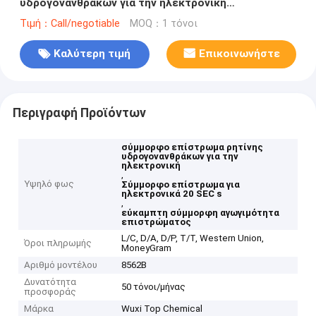
υδρογονανθράκων για την ηλεκτρονική
αγωγιμότητα 20 SEC
Τιμή：Call/negotiable
MOQ：1 τόνοι
Καλύτερη τιμή
Επικοινωνήστε
Περιγραφή Προϊόντων
σύμμορφο επίστρωμα ρητίνης
υδρογονανθράκων για την
ηλεκτρονική
,
Υψηλό φως
Σύμμορφο επίστρωμα για
ηλεκτρονικά 20 SEC s
,
εύκαμπτη σύμμορφη αγωγιμότητα
επιστρώματος
L/C, D/A, D/P, T/T, Western Union,
Όροι πληρωμής
MoneyGram
Αριθμό μοντέλου
8562B
Δυνατότητα
50 τόνοι/μήνας
προσφοράς
Μάρκα
Wuxi Top Chemical