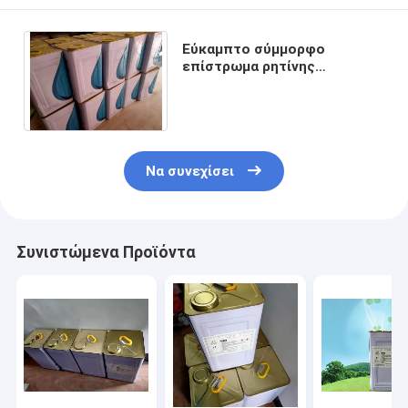
Εύκαμπτο σύμμορφο
επίστρωμα ρητίνης
υδρογονανθράκων για την
ηλεκτρονική αγωγιμότητα 20
SEC
Να συνεχίσει
Συνιστώμενα Προϊόντα